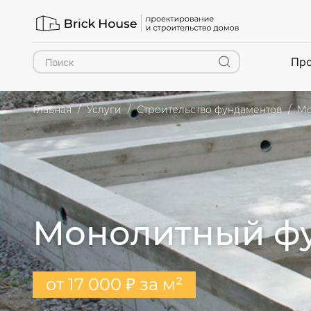
Про
Главная
Услуги
Строительство фундаментов
Мо
Монолитный ф
от 17 000 ₽ за м²