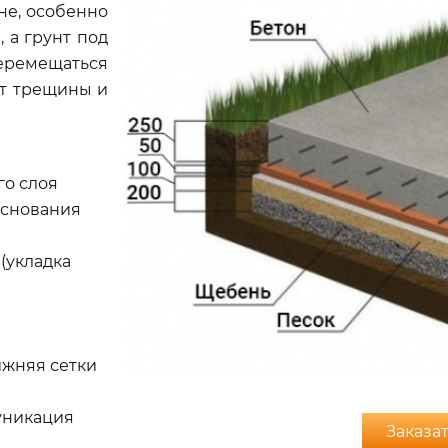
не, особенно
, а грунт под
перемещаться
ст трещины и
го слоя
основания
(укладка
жняя сетки
уникация
Заказат