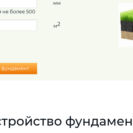
мм
и не более 500
2
м
ь фундамент
стройство фундамен