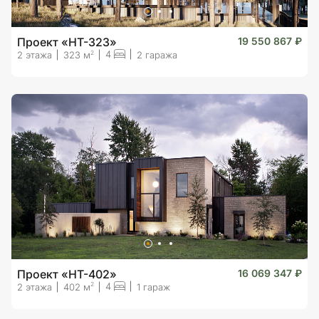
Проект «HT-323»
19 550 867 ₽
4
2
2 этажа
323 м
2 гаража
Проект «HT-402»
16 069 347 ₽
4
2
2 этажа
402 м
1 гараж