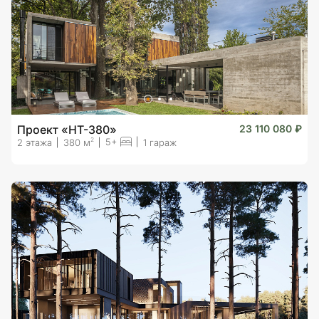
Проект «HT-380»
23 110 080 ₽
5+
2
2 этажа
380 м
1 гараж