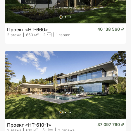
Проект «HT-660»
40 138 560 ₽
4
2
2 этажа
660 м
1 гараж
Проект «HT-610-1»
37 097 760 ₽
5+
2
2 этажа
610 м
2 гаража