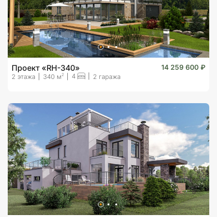
Проект «RH-340»
14 259 600 ₽
4
2
2 этажа
340 м
2 гаража