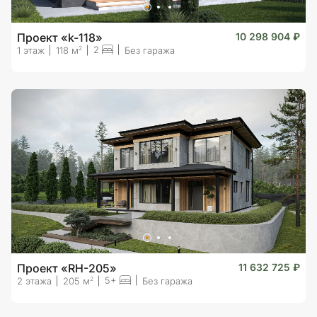
Проект «k-118»
10 298 904 ₽
2
2
1 этаж
118 м
Без гаража
Проект «RH-205»
11 632 725 ₽
5+
2
2 этажа
205 м
Без гаража