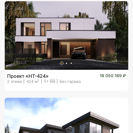
Проект «HT-424»
18 050 189 ₽
5+
2
2 этажа
424 м
Без гаража