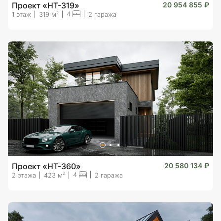
Проект «HT-319»
20 954 855 ₽
4
2
1 этаж
319 м
2 гаража
Проект «HT-360»
20 580 134 ₽
4
2
2 этажа
423 м
2 гаража