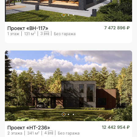
Проект «BH-117»
7 472 896 ₽
3
2
1 этаж
131 м
Без гаража
Проект «HT-236»
12 442 954 ₽
4
2
2 этажа
341 м
Без гаража