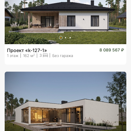
Проект «k-127-1»
8 089 567 ₽
3
2
1 этаж
162 м
Без гаража