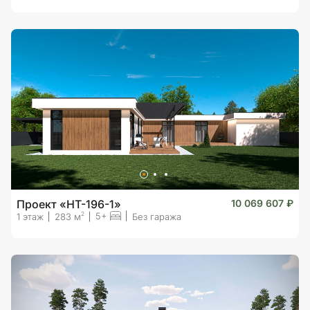
Проект «HT-196-1»
10 069 607 ₽
5+
2
1 этаж
283 м
Без гаража