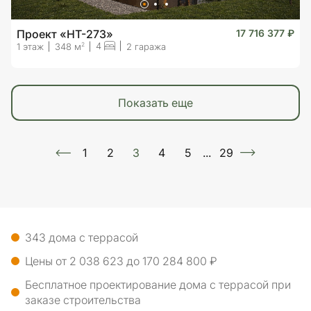
Проект «HT-273»
17 716 377 ₽
4
2
1 этаж
348 м
2 гаража
показать еще
1
2
3
4
5
...
29
343 дома с террасой
Цены от 2 038 623 до 170 284 800 ₽
Бесплатное проектирование дома с террасой при
заказе строительства