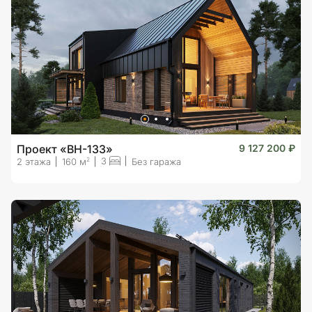
Проект «BH-133»
9 127 200 ₽
3
2
2 этажа
160 м
Без гаража