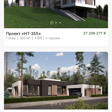
Проект «HT-355»
27 206 277 ₽
4
2
1 этаж
355 м
2 гаража