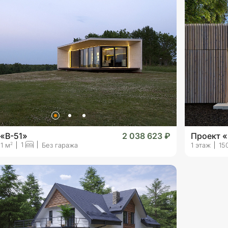
 «B-51»
2 038 623 ₽
Проект «
1
2
1 м
Без гаража
1 этаж
15