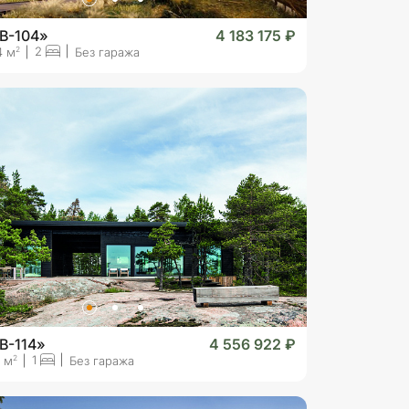
B-104»
4 183 175 ₽
2
2
4 м
Без гаража
B-114»
4 556 922 ₽
1
2
4 м
Без гаража