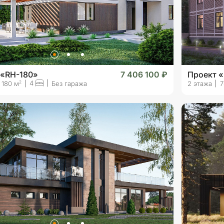
 «RH-180»
7 406 100 ₽
Проект «
4
2
180 м
Без гаража
2 этажа
7