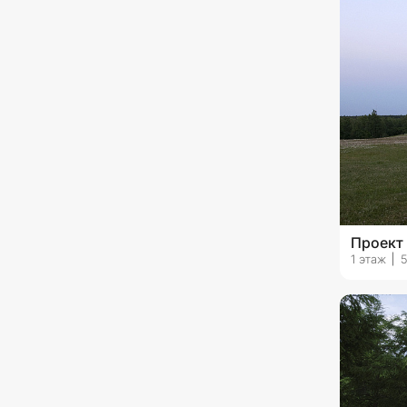
с верандой
без гаража
с гаражом на 1 машину
с гаражом на 2 машины
с гаражом на 3 машины и
более
Проект
1 этаж
5