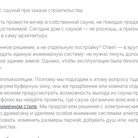
 сауной при заказе строительства
ть провести вечер в собственной сауне, не покидая пред
достижимой. Сегодня дом с сауной — не роскошь, а приз
 в саму архитектуру.
нное решение, а не отдельную постройку? Ответ — в кру
оздать единую инженерную систему: не нужно тянуть доп
ное здание зимой. Однако, чтобы эксплуатация была безо
.
 теплоизоляции. Поэтому мы подходим к этому вопросу т
руем буферную зону, она же предбанник или комната отдых
же можем предусмотреть возможность выхода из сауны пр
тфолио вы найдёте проекты, где сауна органично вписана
ременном стиле
. Мы предлагаем решения с электрически
ю древесину и уделяем особое внимание системам электр
овать: изменить размеры парной, добавить душ или, нап
анства.