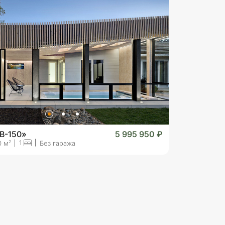
B-150»
5 995 950 ₽
1
2
0 м
Без гаража