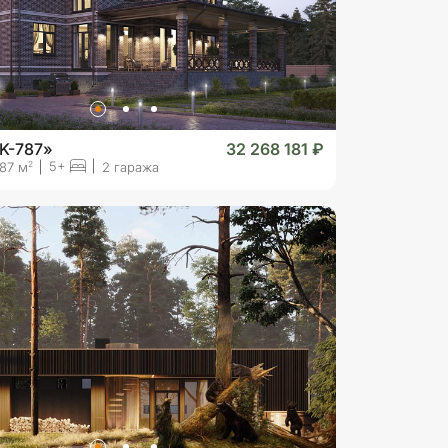
K-787»
32 268 181 ₽
5+
2
87 м
2 гаража