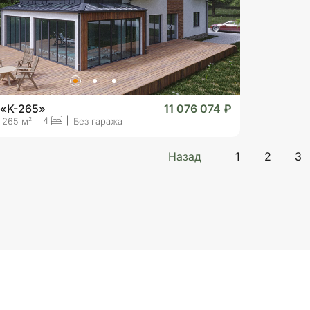
 «K-265»
11 076 074 ₽
4
2
265 м
Без гаража
Назад
1
2
3