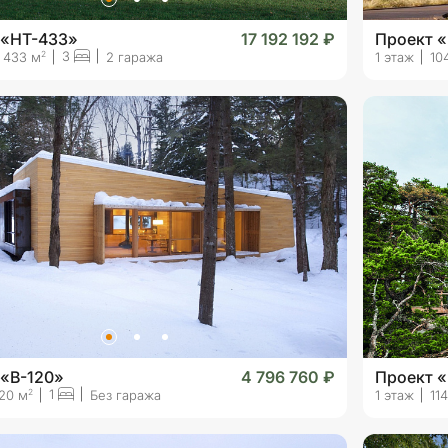
 «HT-433»
17 192 192 ₽
Проект «
3
2
433 м
2 гаража
1 этаж
10
 «B-120»
4 796 760 ₽
Проект «
1
2
20 м
Без гаража
1 этаж
11