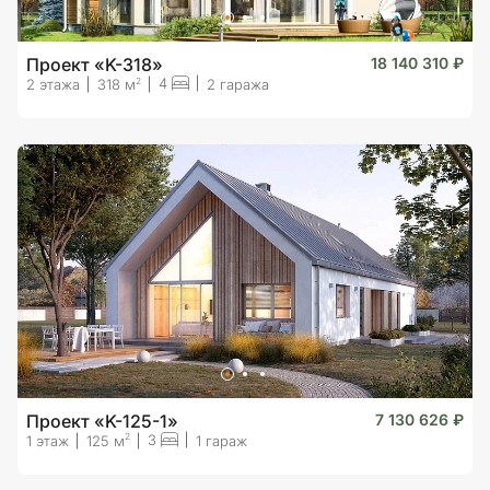
Проект «K-318»
18 140 310 ₽
4
2
2 этажа
318 м
2 гаража
Проект «K-125-1»
7 130 626 ₽
3
2
1 этаж
125 м
1 гараж