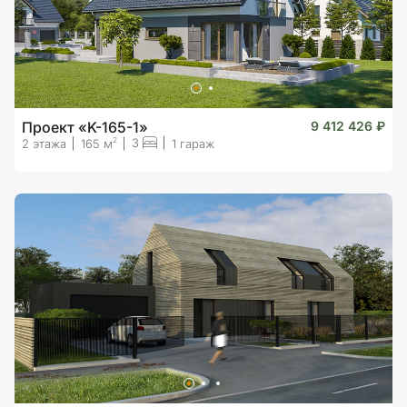
Проект «K-165-1»
9 412 426 ₽
3
2
2 этажа
165 м
1 гараж