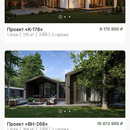
Проект «K-178»
9 175 900 ₽
3
2
1 этаж
178 м
2 гаража
Проект «BH-268»
19 473 969 ₽
3
2
1 этаж
184 м
2 гаража