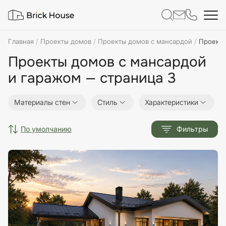
Главная
Проекты домов
Проекты домов с мансардой
Проекты
Проекты домов с мансардой
и гаражом — страница 3
Материалы стен
Стиль
Характеристики
по умолчанию
Фильтры