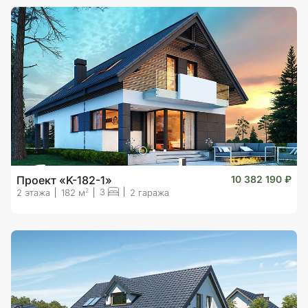
Проект «K-182-1»
10 382 190 ₽
3
2
2 этажа
182 м
2 гаража