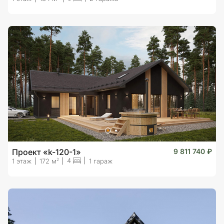
Проект «k-120-1»
9 811 740 ₽
4
2
1 этаж
172 м
1 гараж