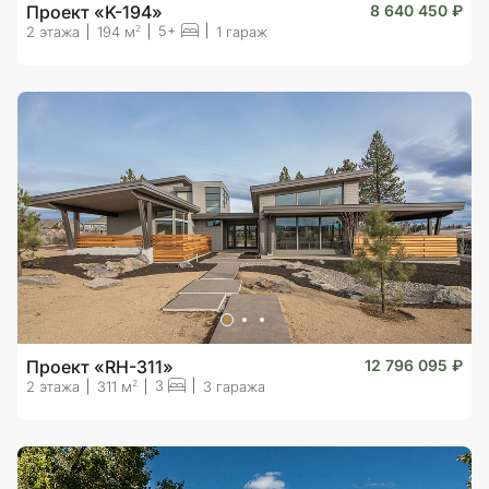
Проект «K-194»
8 640 450 ₽
5+
2
2 этажа
194 м
1 гараж
Проект «RH-311»
12 796 095 ₽
3
2
2 этажа
311 м
3 гаража