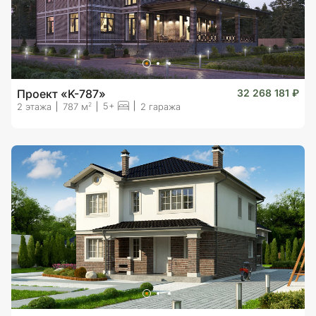
Проект «K-787»
32 268 181 ₽
5+
2
2 этажа
787 м
2 гаража