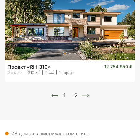
Проект «RH-310»
12 754 950 ₽
4
2
2 этажа
310 м
1 гараж
1
2
28 домов в американском стиле