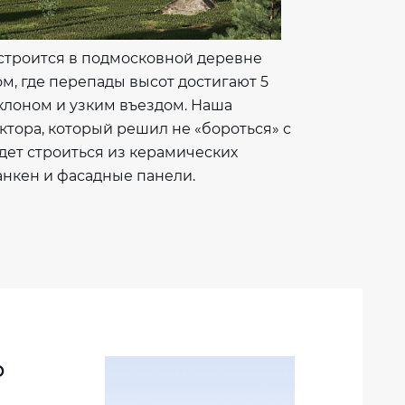
 строится в подмосковной деревне
м, где перепады высот достигают 5
клоном и узким въездом. Наша
ектора, который решил не «бороться» с
удет строиться из керамических
анкен и фасадные панели.
о