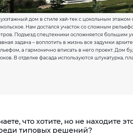
ухэтажный дом в стиле хай-тек с цокольным этажом
кольское. Нам достался участок со сложным рельефо
тров. Подъезд спецтехники осложняется большим у
авная задача – воплотить в жизнь все задумки архит
льефом, а гармонично вписать в него проект. Дом б
оков. В отделке фасада используются штукатурка, пл
наете, что хотите, но не находите эт
реди типовых решений?