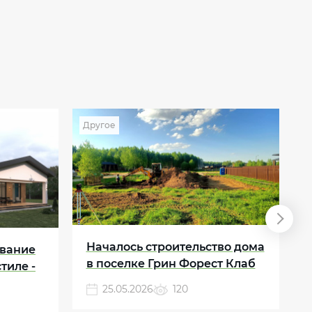
Другое
Д
Началось строительство дома
вание
в поселке Грин Форест Клаб
тиле -
1
25.05.2026
120