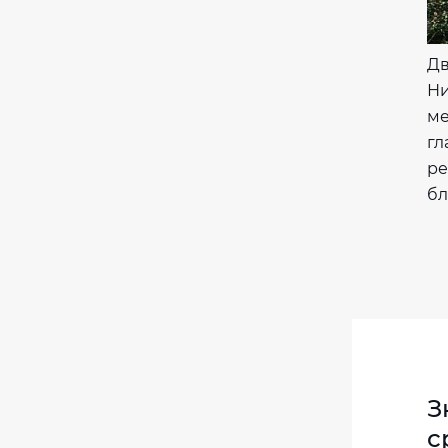
Дв
Ни
ме
гл
ре
бл
З
с