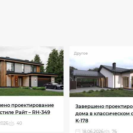
Другое
ено проектирование
Завершено проектиро
стиле Райт – RH-349
дома в классическом с
K-178
.2026
40
18.06.2026
76