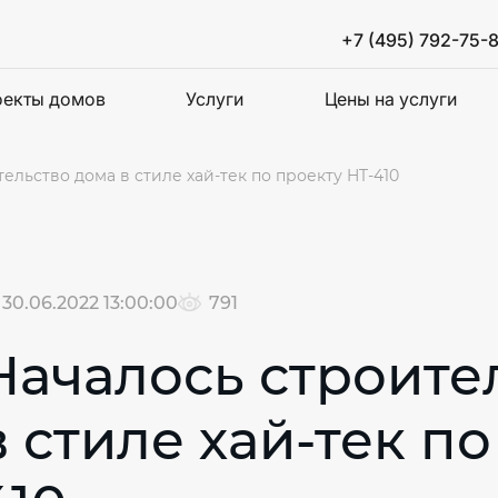
+7 (495) 792-75-
екты домов
Услуги
Цены на услуги
ельство дома в стиле хай-тек по проекту HT-410
30.06.2022 13:00:00
791
Началось строите
в стиле хай-тек по