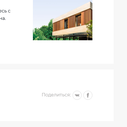
сь с
на.
Поделиться: