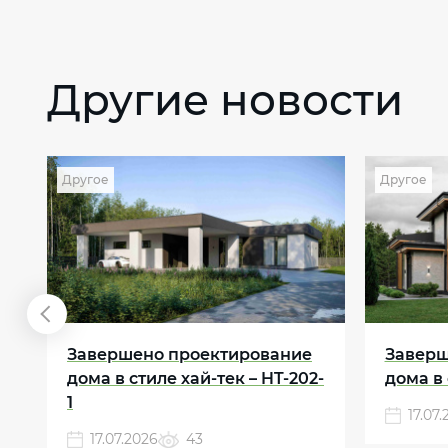
Другие новости
Другое
Другое
а
Завершено проектирование
Заверш
дома в стиле хай-тек – HT-202-
дома в 
1
17.07
17.07.2026
43